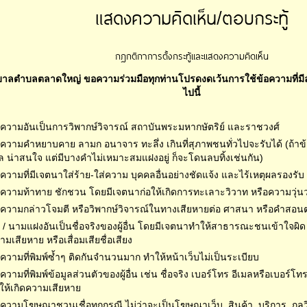
แสดงความคิดเห็น/ตอบกระทู้
กฎกติกาการตั้งกระทู้และแสดงความคิดเห็น
าลตำบลตลาดใหญ่ ขอความร่วมมือทุกท่านโปรดงดเว้นการใช้ข้อความที่มี
ไปนี้
อความอันเป็นการวิพากษ์วิจารณ์ สถาบันพระมหากษัตริย์ และราชวงศ์
อความคำหยาบคาย ลามก อนาจาร ทะลึ่ง เกินที่สุภาพชนทั่วไปจะรับได้ (ถ้าข้
ล น่าสนใจ แต่มีบางคำไม่เหมาะสมแฝงอยู่ ก็จะโดนลบทิ้งเช่นกัน)
อความที่มีเจตนาใส่ร้าย-ใส่ความ บุคคลอื่นอย่างชัดแจ้ง และไร้เหตุผลรองรับ
อความท้าทาย ชักชวน โดยมีเจตนาก่อให้เกิดการทะเลาะวิวาท หรือความวุ่นว
้อความกล่าวโจมตี หรือวิพากษ์วิจารณ์ในทางเสียหายต่อ ศาสนา หรือคำสอน
่อ / นามแฝงอันเป็นชื่อจริงของผู้อื่น โดยมีเจตนาทำให้สาธารณะชนเข้าใจผิด แ
ามเสียหาย หรือเสื่อมเสียชื่อเสียง
อความที่พิมพ์ซ้ำๆ ติดกันจำนวนมาก ทำให้หน้าเว็บไม่เป็นระเบียบ
อความที่พิมพ์ข้อมูลส่วนตัวของผู้อื่น เช่น ชื่อจริง เบอร์โทร อีเมลหรือเบอร์โ
ให้เกิดความเสียหาย
อความโฆษณาชวนเชื่อทุกกรณี ไม่ว่าจะเป็นโฆษณาเว็บ, สินค้า, บริการ, กลว