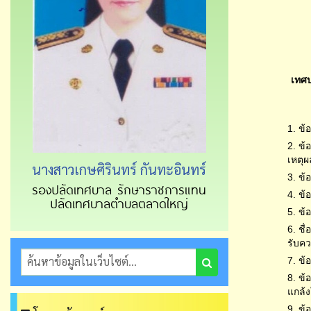
เทศบ
1. ข้
2. ข้
เหตุผ
นางสาวเกษศิรินทร์ กันทะอินทร์
3. ข้
รองปลัดเทศบาล รักษาราชการแทน
4. ข้
ปลัดเทศบาลตำบลตลาดใหญ่
5. ข
6. ชื
รับคว
7. ข้
8. ข้
แกล้ง
9. ข้