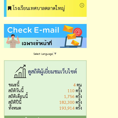
โรงเรียนเทศบาลตลาดใหญ่
Select Language
▼
ดูสถิติผู้เยี่ยมชมเว็บไซต์
ขณะนี้
4
คน
สถิติวันนี้
110
ครั้ง
สถิติเดือนนี้
1,756
ครั้ง
สถิติปีนี้
182,300
ครั้ง
ทั้งหมด
193,914
ครั้ง