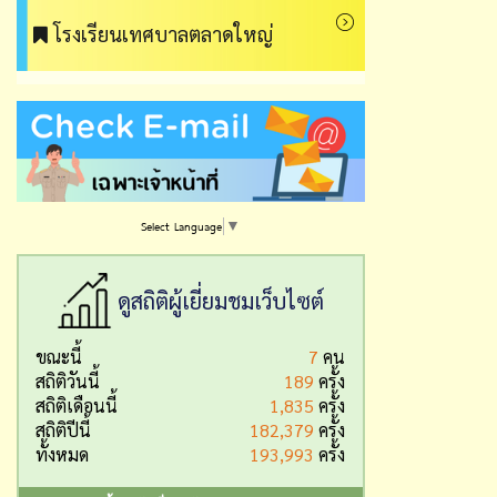
โรงเรียนเทศบาลตลาดใหญ่
Select Language
▼
ดูสถิติผู้เยี่ยมชมเว็บไซต์
ขณะนี้
7
คน
สถิติวันนี้
189
ครั้ง
สถิติเดือนนี้
1,835
ครั้ง
สถิติปีนี้
182,379
ครั้ง
ทั้งหมด
193,993
ครั้ง