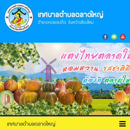
เทศบาลตำบลตลาดใหญ่
อำเภอดอยสะเก็ด จังหวัดเชียงใหม่