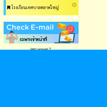
โรงเรียนเทศบาลตลาดใหญ่
Select Language
▼
ดูสถิติผู้เยี่ยมชมเว็บไซต์
ขณะนี้
7
คน
สถิติวันนี้
70
ครั้ง
สถิติเดือนนี้
1,910
ครั้ง
สถิติปีนี้
182,454
ครั้ง
ทั้งหมด
194,068
ครั้ง