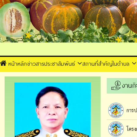
หน้าหลัก
ข่าวสารประชาสัมพันธ์
สถานที่สำคัญในตำบล
งานก
การป
โครงก