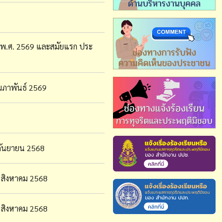
ีพ.ศ. 2569 และสมัยแรก ประ
ุมภาพันธ์ 2569
 กันยายน 2568
9 สิงหาคม 2568
8 สิงหาคม 2568