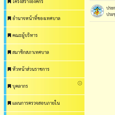
โครงสร้างองค์กร
ประก
ประช
อำนาจหน้าที่ของเทศบาล
คณะผู้บริหาร
สมาชิกสภาเทศบาล
หัวหน้าส่วนราชการ
บุคลากร
แผนการตรวจสอบภายใน