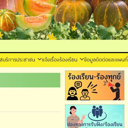
าส
บริการประชาชน
แจ้งเรื่องร้องเรียน
ข้อมูลติดต่อและแผนที่