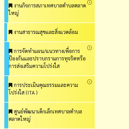
งานกิจการสภาเทศบาลตำบลตลาด
ใหญ่
งานสาธารณสุขและสิ่งแวดล้อม
การจัดทำแผน/แนวทางเพื่อการ
ป้องกันและปราบกรามการทุจริตหรือ
การส่งเสริมความโปร่งใส
การประเมินคุณธรรมและความ
โปร่งใส (ITA )
ศูนย์พัฒนาเด็กเล็กเทศบาลตำบล
ตลาดใหญ่