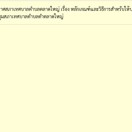
าศสภาเทศบาลตำบลตลาดใหญ่ เรื่อง หลักเกณฑ์และวิธีการสำหรับให้ป
ุมสภาเทศบาลตำบลตำตลาดใหญ่