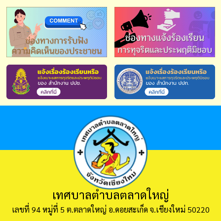
เทศบาลตำบลตลาดใหญ่
เลขที่ 94 หมู่ที่ 5 ต.ตลาดใหญ่ อ.ดอยสะเก็ด
จ.เชียงใหม่ 50220