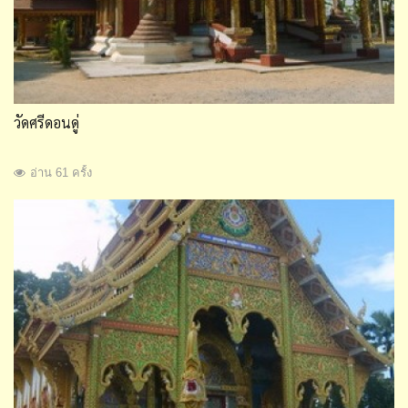
วัดศรีดอนดู่
อ่าน 61 ครั้ง