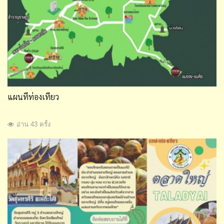
แผนที่ท่องเที่ยว
อ่าน 43 ครั้ง