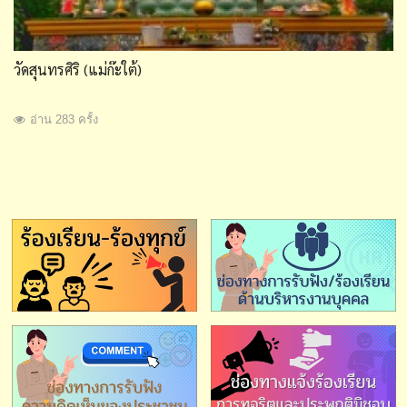
วัดสุนทรศิริ (แม่ก๊ะใต้)
อ่าน 283 ครั้ง